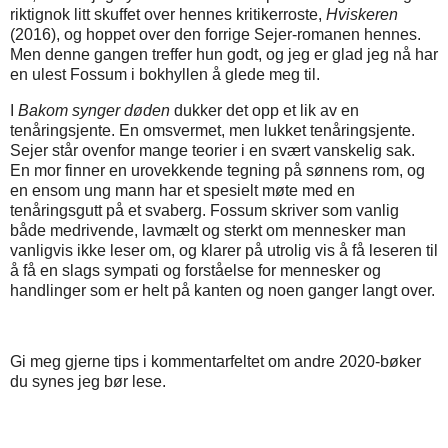
riktignok litt skuffet over hennes kritikerroste,
Hviskeren
(2016), og hoppet over den forrige Sejer-romanen hennes.
Men denne gangen treffer hun godt, og jeg er glad jeg nå har
en ulest Fossum i bokhyllen å glede meg til.
I
Bakom synger døden
dukker det opp et lik av en
tenåringsjente. En omsvermet, men lukket tenåringsjente.
Sejer står ovenfor mange teorier i en svært vanskelig sak.
En mor finner en urovekkende tegning på sønnens rom, og
en ensom ung mann har et spesielt møte med en
tenåringsgutt på et svaberg. Fossum skriver som vanlig
både medrivende, lavmælt og sterkt om mennesker man
vanligvis ikke leser om, og klarer på utrolig vis å få leseren til
å få en slags sympati og forståelse for mennesker og
handlinger som er helt på kanten og noen ganger langt over.
Gi meg gjerne tips i kommentarfeltet om andre 2020-bøker
du synes jeg bør lese.