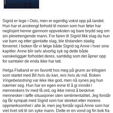
Sigrid er lege i Oslo, men er egentlig vokst opp på landet.
Hun har et anstrengt forhold til moren som hun føler har
neglisjert henne gjennom oppveksten og bare brydd seg om
sin pleietrengende mann. For faren til Sigrid fikk slag da hun
var barn og etter gjentatte slag, ble tilstanden stadig
forverret. I boken får vi følge både Sigrid og Anne i hver sine
kapitler. Anne blir selv alvorlig syk og dette både
vanskeliggjør forholdet deres, samtidig som det åpner opp
for samtaler de enda ikke har tatt.
Helga Flatland er en favoritt hos meg på grunn av trilogien
som startet med
Bli hvis du kan, reis hvis du må.
Boken
Vingebelastning
var ikke like god, men nå synes jeg hun
nærmer seg. Hun har en egen evne til å gi innsikt i
menneskers liv med få ord, og ikke minst å beskrive
mennesker i tøffe situasjoner uten sentimentalitet. Jeg forstår
og får sympati med Sigrid som har skreket etter morens
oppmerksomhet i alle år, men jeg forstår også Anne som har
viet livet sitt til sin syke mann. Dette er en vond og fin bok fra